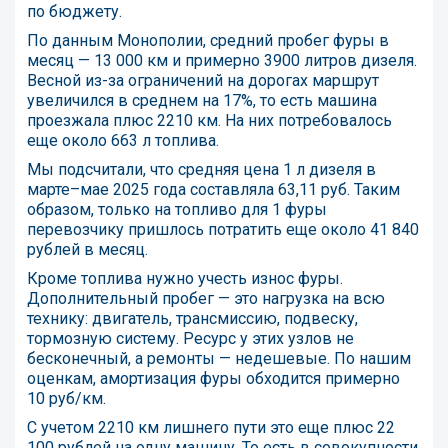
по бюджету.
По данным Монополии, средний пробег фуры в
месяц — 13 000 км и примерно 3900 литров дизеля.
Весной из-за ограничений на дорогах маршрут
увеличился в среднем на 17%, то есть машина
проезжала плюс 2210 км. На них потребовалось
еще около 663 л топлива.
Мы подсчитали, что средняя цена 1 л дизеля в
марте–мае 2025 года составляла 63,11 руб. Таким
образом, только на топливо для 1 фуры
перевозчику пришлось потратить еще около 41 840
рублей в месяц.
Кроме топлива нужно учесть износ фуры.
Дополнительный пробег — это нагрузка на всю
технику: двигатель, трансмиссию, подвеску,
тормозную систему. Ресурс у этих узлов не
бесконечный, а ремонты — недешевые. По нашим
оценкам, амортизация фуры обходится примерно
10 руб/км.
С учетом 2210 км лишнего пути это еще плюс 22
100 рублей на одну машину. То есть в совокупности