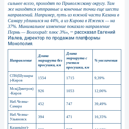
сильнее всего, проходят по Приволжскому округу. Там
же находятся отправные и конечные точки еще шести
направлений. Например, путь из южной части Казани в
Самару удлинился на 44%, а из Кирова в Ижевск — на
37%. Минимальное изменение показало направление
, — рассказал Евгений
Пермь — Волгоград: плюс 3%»
Ивлев, директор по продажам платформы
Монополия.
Длина
Длина
маршрута с
Направление
маршрута без
% увеличения
учетом
просушки, км
просушки, км
СПб(Шушары
1554
1715
9,39%
)-Киров
Мск(Дмитров)
926
1053
12,06%
-Киров
Наб.Челны-
452
747
39,49%
Самара
Наб.Челны-
394
471
16,35%
Ульяновск
Казань(юг)-