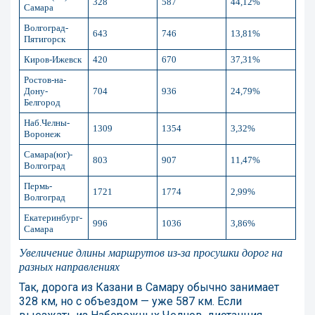
328
587
44,12%
Самара
Волгоград-
643
746
13,81%
Пятигорск
Киров-Ижевск
420
670
37,31%
Ростов-на-
Дону-
704
936
24,79%
Белгород
Наб.Челны-
1309
1354
3,32%
Воронеж
Самара(юг)-
803
907
11,47%
Волгоград
Пермь-
1721
1774
2,99%
Волгоград
Екатеринбург-
996
1036
3,86%
Самара
Увеличение длины маршрутов из-за просушки дорог на
разных направлениях
Так, дорога из Казани в Самару обычно занимает
328 км, но с объездом — уже 587 км. Если