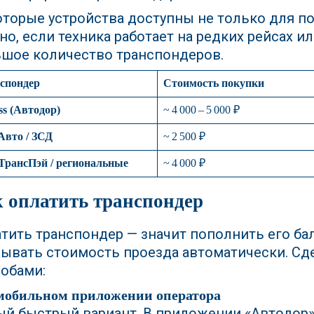
торые устройства доступны не только для пок
но, если техника работает на редких рейсах и
шое количество транспондеров.
спондер
Стоимость покупки
ss (Автодор)
~ 4 000 – 5 000 ₽
вто / ЗСД
~ 2 500 ₽
рансПэй / региональные
~ 4 000 ₽
 оплатить транспондер
тить транспондер — значит пополнить его ба
ывать стоимость проезда автоматически. Сд
обами:
 мобильном приложении оператора
й быстрый вариант. В приложении «Автодор»