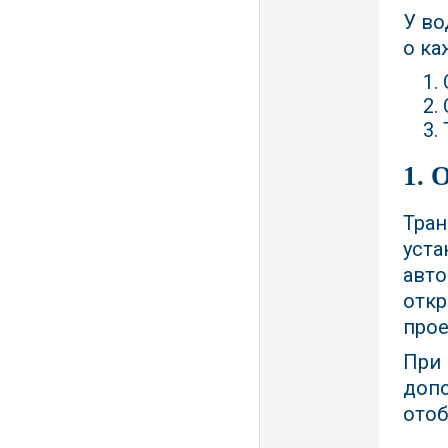
У во
о ка
1. 
Тран
уста
авто
откр
прое
При 
допо
отоб