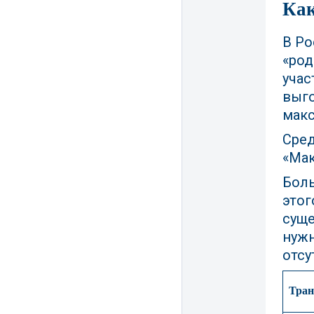
Как
В Ро
«род
учас
выго
мак
Сред
«Мак
Боль
этог
суще
нужн
отсу
Тран