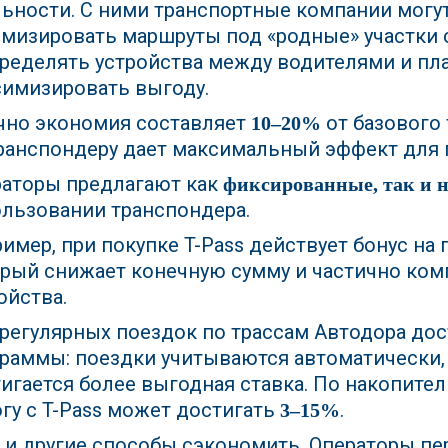
ьности. С ними транспортные компании могут
мизировать маршруты под «родные» участки 
ределять устройства между водителями и пла
имизировать выгоду.
чно экономия составляет
от базового 
10–20%
ранспондеру дает максимальный эффект для г
аторы предлагают как
фиксированные, так и 
льзовании транспондера.
имер, при покупке T-Pass действует бонус на
рый снижает конечную сумму и частично ком
ойства.
регулярных поездок по трассам Автодора до
раммы: поездки учитываются автоматически,
игается более выгодная ставка. По накопите
гу с T-Pass может достигать
.
3–15%
 и другие способы сэкономить. Операторы пе