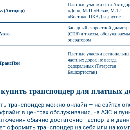
Платные участки сети Автодор
ss (Автодор)
«Дон», М-11 «Нева», М-12
«Восток», ЦКАД и другие
Западный скоростной диаметр
Авто
(СПб) и трассы, обслуживаемы
оператором
Платные участки региональны
частных дорог, не всегда
ТрансПэй
федеральных (Татарстан,
Башкортостан)
 купить транспондер для платных д
ть транспондер можно онлайн — на сайтах оп
офлайн: в центрах обслуживания, на АЗС и пун
лючения обычно достаточно паспорта и данн
т оформить транспондер на себя или на комп