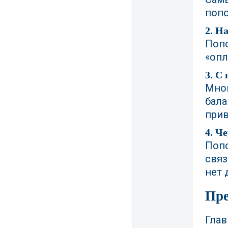
попо
2. Н
Попо
«опл
3. С
Мног
бала
прив
4. Ч
Попо
связ
нет 
Пре
Глав