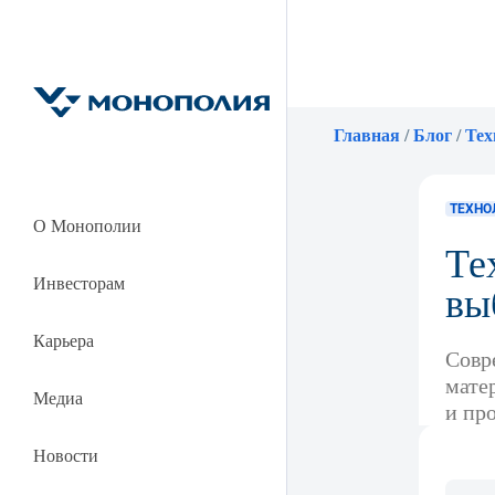
Главная
/
Блог
/
Тех
ТЕХНО
О Монополии
Те
Инвесторам
вы
Карьера
Совр
мате
Медиа
и пр
Новости