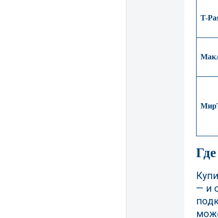
T-Pa
Мак
Мир
Где
Купи
— и 
подк
може