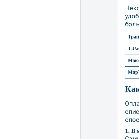
Неко
удоб
боль
Тран
T‑Pa
МакА
МирТ
Как
Опла
спис
спос
1. В
Самы