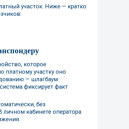
латный участок. Ниже — кратко
зчиков:
ранспондеру
ройство, которое
по платному участку оно
удованию — шлагбаум
х система фиксирует факт
томатически, без
В личном кабинете оператора
ижения.