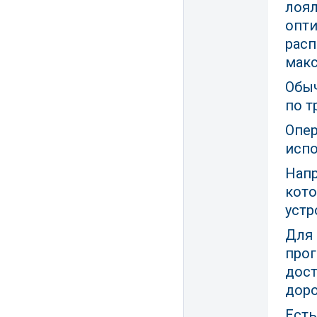
лоял
опти
расп
макс
Обы
по т
Опер
испо
Напр
кото
устр
Для 
прог
дост
доро
Есть