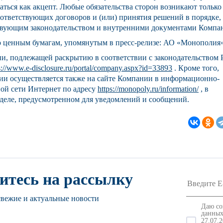
ться как акцепт. Любые обязательства сторон возникают только
оответствующих договоров и (или) принятия решений в порядке,
твующим законодательством и внутренними документами Компа
о ценным бумагам, упомянутым в пресс-релизе: АО «Монополия»
, подлежащей раскрытию в соответствии с законодательством 
s://www.e-disclosure.ru/portal/company.aspx?id=33893
. Кроме того,
и осуществляется также на сайте Компании в информационно-
ой сети Интернет по адресу
https://monopoly.ru/information/
, в
деле, предусмотренном для уведомлений и сообщений.
тесь на рассылку
свежие и актуальные новости
Даю со
данных
27.07.