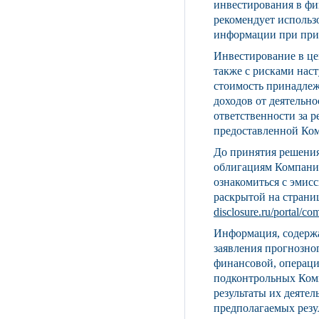
инвестирования в фи
рекомендует использ
информации при при
Инвестирование в це
также с рисками нас
стоимость принадлеж
доходов от деятельн
ответственности за 
предоставленной Ко
До принятия решения
облигациям Компании
ознакомиться с эмис
раскрытой на страни
disclosure.ru/portal/c
Информация, содержа
заявления прогнозно
финансовой, операци
подконтрольных Комп
результаты их деяте
предполагаемых резул