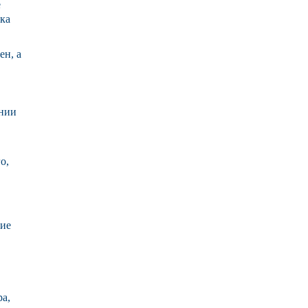
е
ка
ен, а
ании
о,
гие
ра,