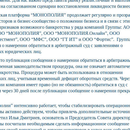
мени. Для нас важно представить рынку реалистичные и выпол
 на согласованном сценарии восстановления ликвидности бизне
еская платформа “МОНОПОЛИЯ” продолжает регулярно и прозр
торов и бизнес-сообщество о положении бизнеса и в связи с эт
признаков возможного банкротства у ряда компаний Группы: АО
О “МОНОПОЛИЯ”, ООО “МОНОПОЛИЯ.Онлайн”, ООО
мент”, ООО “МФС”, ООО “ГТ ИТ” и ООО “Фортис”. Групп
 о намерении обратиться в арбитражный суд с заявлениями о
ых юридических лиц.
что публикация сообщения о намерении обратиться в арбитражн
енная законодательством процедура, она не означает автоматич
нкротства. Процедура может быть использована в отношении
их лиц, учитывая временный дефицит оборотных средств. Чере
и компания имеет право (но не обязанность) обратиться в суд с
м через 30 дней после публикации сообщение о намерении прекр
олии” интенсивно работает, чтобы стабилизировать операцион
 мы активно действуем, чтобы привлечь дополнительные источни
тил Илья Дмитриев, основатель и Председатель Совета директо
мы посчитали необходимым сделать информационное сообщение