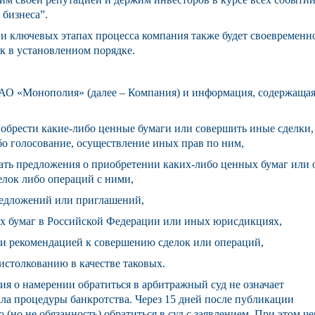
жим своей репутацией и держим инвесторов в курсе всех событи
 бизнеса”.
и ключевых этапах процесса компания также будет своевременн
 в установленном порядке.
АО «Монополия» (далее – Компания) и информация, содержащая
брести какие-либо ценные бумаги или совершить иные сделки,
бо голосование, осуществление иных прав по ним,
ть предложения о приобретении каких-либо ценных бумаг или 
лок либо операций с ними,
едложений или приглашений,
бумаг в Российской Федерации или иных юрисдикциях,
рекомендацией к совершению сделок или операций,
 истолкованию в качестве таковых.
я о намерении обратиться в арбитражный суд не означает
ала процедуры банкротства. Через 15 дней после публикации
 (но не обязанность) обратиться в суд с заявлением. При этом че