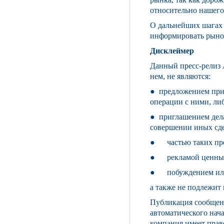
рынка, так как доро
относительно нашего
О дальнейших шагах 
информировать рынок
Дисклеймер
Данный пресс-релиз 
нем, не являются:
● предложением прио
операции с ними, ли
● приглашением дела
совершении иных сде
● частью таких пр
● рекламой ценных 
● побуждением или 
а также не подлежит
Публикация сообщени
автоматического нач
компания имеет право