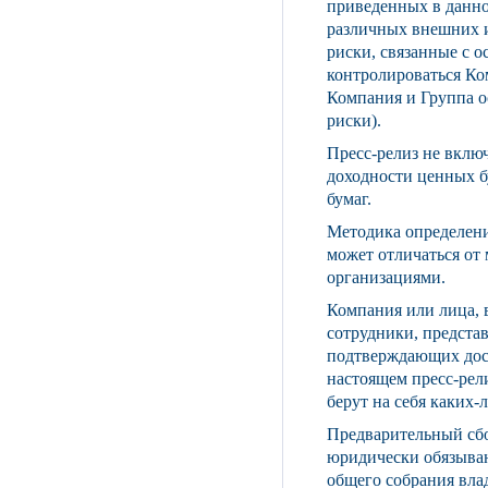
приведенных в данно
различных внешних и
риски, связанные с о
контролироваться Ко
Компания и Группа о
риски).
Пресс-релиз не вклю
доходности ценных б
бумаг.
Методика определени
может отличаться от
организациями.
Компания или лица, в
сотрудники, предста
подтверждающих дост
настоящем пресс-рел
берут на себя каких-
Предварительный сбо
юридически обязываю
общего собрания влад