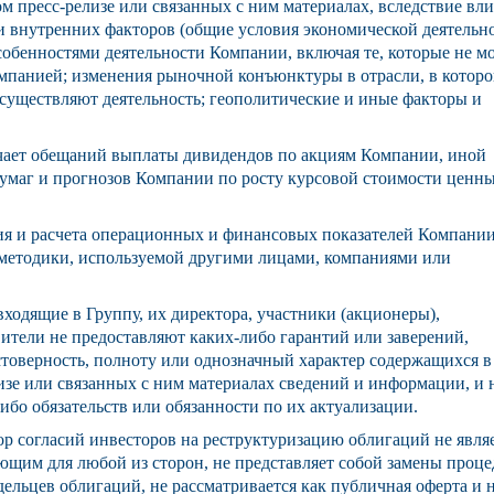
м пресс-релизе или связанных с ним материалах, вследствие вл
 внутренних факторов (общие условия экономической деятельно
собенностями деятельности Компании, включая те, которые не м
мпанией; изменения рыночной конъюнктуры в отрасли, в котор
существляют деятельность; геополитические и иные факторы и
чает обещаний выплаты дивидендов по акциям Компании, иной
умаг и прогнозов Компании по росту курсовой стоимости ценн
я и расчета операционных и финансовых показателей Компани
 методики, используемой другими лицами, компаниями или
ходящие в Группу, их директора, участники (акционеры),
вители не предоставляют каких-либо гарантий или заверений,
оверность, полноту или однозначный характер содержащихся в
изе или связанных с ним материалах сведений и информации, и 
либо обязательств или обязанности по их актуализации.
р согласий инвесторов на реструктуризацию облигаций не явля
щим для любой из сторон, не представляет собой замены проц
ельцев облигаций, не рассматривается как публичная оферта и 