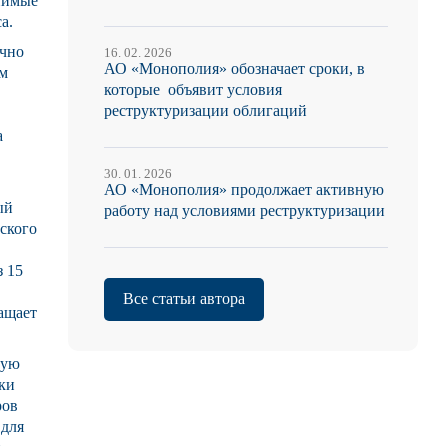
нимые
са.
ачно
16. 02. 2026
АО «Монополия» обозначает сроки, в
им
которые объявит условия
реструктуризации облигаций
а
30. 01. 2026
АО «Монополия» продолжает активную
ый
работу над условиями реструктуризации
еского
з 15
Все статьи автора
ащает
ную
ки
ров
 для