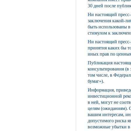
30 дней после публи
Ни настоящий пресс-р
заключения какой-либ
быть использованы в
стимулом к заключен
Ни настоящий пресс-
принятия каких бы т
иных прав по ценным
Публикация настояще
консультирования (в
том числе, в Федера
бумаг»).
Информация, приведе
инвестиционной рек
в ней, могут не соо
целям (ожиданиям). 
вашим интересам, и
допустимого риска яв
возможные убытки в