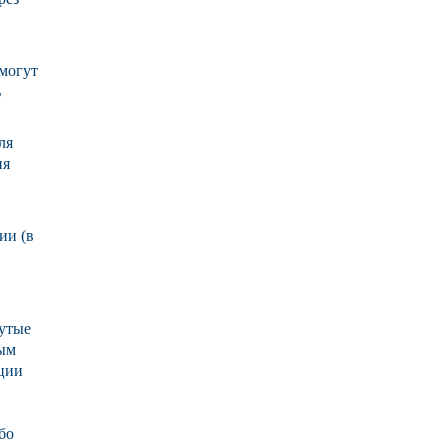
 могут
ь
ля
ия
ии (в
утые
ным
ации
бо