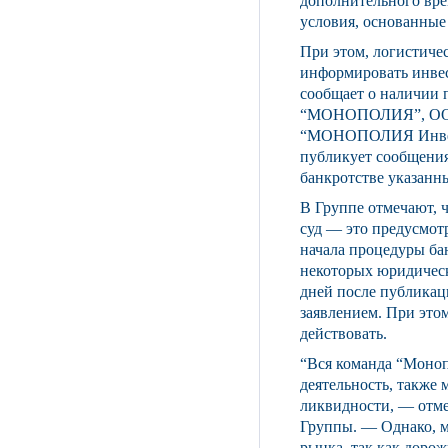
дополнительного вре
условия, основанные
При этом, логистич
информировать инвес
сообщает о наличии 
“МОНОПОЛИЯ”, ОО
“МОНОПОЛИЯ Инвест
публикует сообщения
банкротстве указанн
В Группе отмечают, 
суд — это предусмотр
начала процедуры ба
некоторых юридическ
дней после публикаци
заявлением. При это
действовать.
“Вся команда “Моноп
деятельность, также
ликвидности, — отме
Группы. — Однако, 