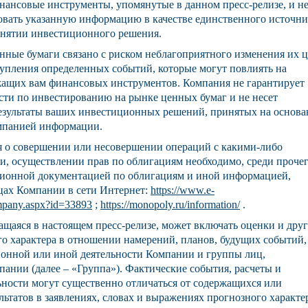
нансовые инструменты, упомянутые в данном пресс-релизе, и н
овать указанную информацию в качестве единственного источни
нятии инвестиционного решения.
нные бумаги связано с риском неблагоприятного изменения их ц
тупления определенных событий, которые могут повлиять на
ащих вам финансовых инструментов. Компания не гарантирует
ости по инвестированию на рынке ценных бумаг и не несет
результаты ваших инвестиционных решений, принятых на основ
мпанией информации.
 о совершении или несовершении операций с какими-либо
, осуществлении прав по облигациям необходимо, среди прочег
сионной документацией по облигациям и иной информацией,
цах Компании в сети Интернет:
https://www.e-
ompany.aspx?id=33893
;
https://monopoly.ru/information/
.
щаяся в настоящем пресс-релизе, может включать оценки и дру
го характера в отношении намерений, планов, будущих событий,
онной или иной деятельности Компании и группы лиц,
ании (далее – «Группа»). Фактические события, расчеты и
льности могут существенно отличаться от содержащихся или
ьтатов в заявлениях, словах и выражениях прогнозного характе