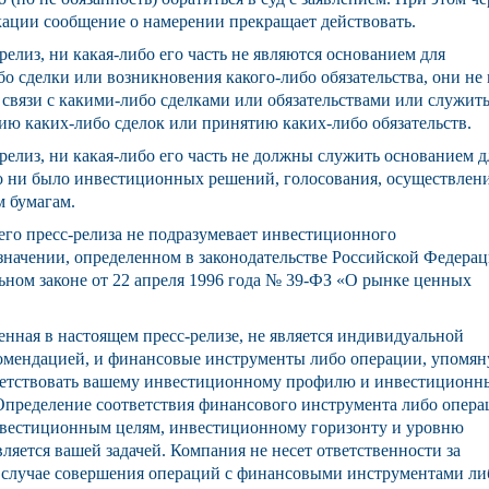
кации сообщение о намерении прекращает действовать.
елиз, ни какая-либо его часть не являются основанием для
о сделки или возникновения какого-либо обязательства, они не
 связи с какими-либо сделками или обязательствами или служит
ию каких-либо сделок или принятию каких-либо обязательств.
релиз, ни какая-либо его часть не должны служить основанием д
о ни было инвестиционных решений, голосования, осуществлен
 бумагам.
го пресс-релиза не подразумевает инвестиционного
 значении, определенном в законодательстве Российской Федерац
льном законе от 22 апреля 1996 года № 39-ФЗ «О рынке ценных
нная в настоящем пресс-релизе, не является индивидуальной
омендацией, и финансовые инструменты либо операции, упомян
тветствовать вашему инвестиционному профилю и инвестицион
Определение соответствия финансового инструмента либо опер
нвестиционным целям, инвестиционному горизонту и уровню
ляется вашей задачей. Компания не несет ответственности за
 случае совершения операций с финансовыми инструментами ли