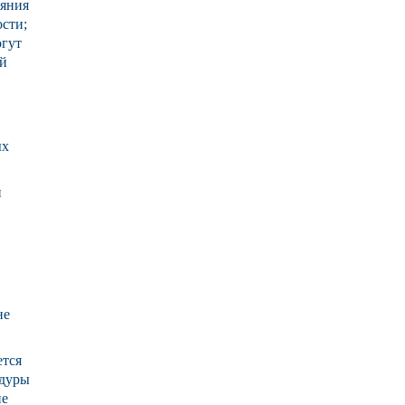
ияния
сти;
огут
ой
ых
и
не
ется
едуры
не